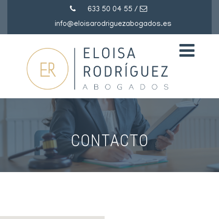
633 50 04 55
/
info@eloisarodriguezabogados.es
CONTACTO