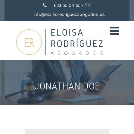
633 50 04 55
/
info@eloisarodriguezabogados.es
JONATHAN DOE